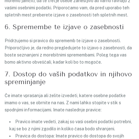
moremo jamčiti, da te tretje osebe zanesljivo ali varno ravnajo z
vašimi osebnimi podatki. Priporočamo vam, da pred uporabo teh
spletnih mest preberete izjave o zasebnosti teh spletnih mest.
6. Spremembe te izjave o zasebnosti
Pridržujemo si pravico do sprememb te izjave o zasebnosti.
Priporočljivo je, da redno pregledujete to izjavo o zasebnosti, da
boste seznanjeni z morebitnimi spremembami. Poleg tega vas
bomo aktivno obveščali, kadar koli bo to mogoče.
7. Dostop do vaših podatkov in njihovo
spreminjanje
Če imate vprašanja ali želite izvedeti, katere osebne podatke
imamo o vas, se obrnite na nas. Z nami lahko stopite v stik s
spodnjimi informacijami. Imate naslednje pravice:
Pravico imate vedeti, zakaj so vaši osebni podatki potrebni,
kaj se bo z njimi zgodilo in koliko časa bodo shranjeni.
Pravica do dostopa: Imate pravico do dostopa do svojih