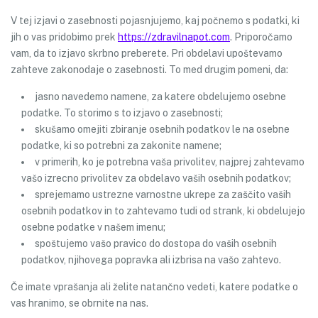
V tej izjavi o zasebnosti pojasnjujemo, kaj počnemo s podatki, ki
jih o vas pridobimo prek
https://zdravilnapot.com
. Priporočamo
vam, da to izjavo skrbno preberete. Pri obdelavi upoštevamo
zahteve zakonodaje o zasebnosti. To med drugim pomeni, da:
jasno navedemo namene, za katere obdelujemo osebne
podatke. To storimo s to izjavo o zasebnosti;
skušamo omejiti zbiranje osebnih podatkov le na osebne
podatke, ki so potrebni za zakonite namene;
v primerih, ko je potrebna vaša privolitev, najprej zahtevamo
vašo izrecno privolitev za obdelavo vaših osebnih podatkov;
sprejemamo ustrezne varnostne ukrepe za zaščito vaših
osebnih podatkov in to zahtevamo tudi od strank, ki obdelujejo
osebne podatke v našem imenu;
spoštujemo vašo pravico do dostopa do vaših osebnih
podatkov, njihovega popravka ali izbrisa na vašo zahtevo.
Če imate vprašanja ali želite natančno vedeti, katere podatke o
vas hranimo, se obrnite na nas.